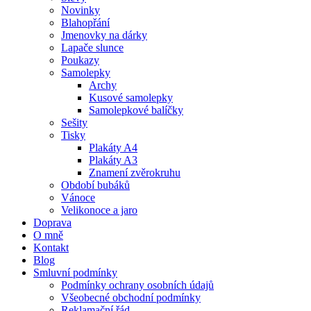
Novinky
Blahopřání
Jmenovky na dárky
Lapače slunce
Poukazy
Samolepky
Archy
Kusové samolepky
Samolepkové balíčky
Sešity
Tisky
Plakáty A4
Plakáty A3
Znamení zvěrokruhu
Období bubáků
Vánoce
Velikonoce a jaro
Doprava
O mně
Kontakt
Blog
Smluvní podmínky
Podmínky ochrany osobních údajů
Všeobecné obchodní podmínky
Reklamační řád