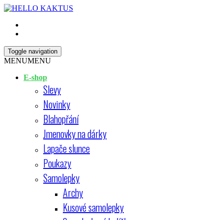
Skip
Open
to
Sidebar
content
HELLO KAKTUS
Toggle navigation
MENU
MENU
E-shop
Slevy
Novinky
Blahopřání
Jmenovky na dárky
Lapače slunce
Poukazy
Samolepky
Archy
Kusové samolepky