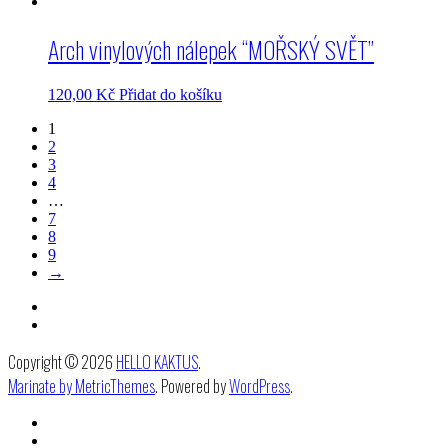
Arch vinylových nálepek “MOŘSKÝ SVĚT”
120,00
Kč
Přidat do košíku
1
2
3
4
…
7
8
9
→
Copyright © 2026
HELLO KAKTUS
.
Marinate by MetricThemes
. Powered by
WordPress
.