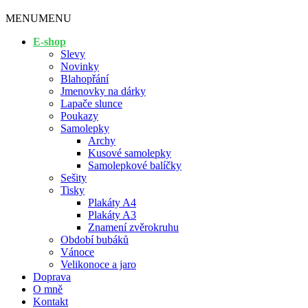
MENU
MENU
E-shop
Slevy
Novinky
Blahopřání
Jmenovky na dárky
Lapače slunce
Poukazy
Samolepky
Archy
Kusové samolepky
Samolepkové balíčky
Sešity
Tisky
Plakáty A4
Plakáty A3
Znamení zvěrokruhu
Období bubáků
Vánoce
Velikonoce a jaro
Doprava
O mně
Kontakt