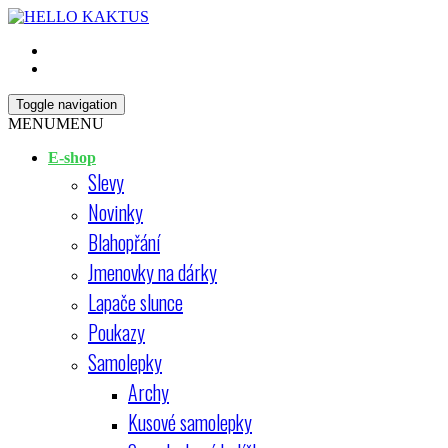
Skip
Open
to
Sidebar
content
HELLO KAKTUS
Toggle navigation
MENU
MENU
E-shop
Slevy
Novinky
Blahopřání
Jmenovky na dárky
Lapače slunce
Poukazy
Samolepky
Archy
Kusové samolepky