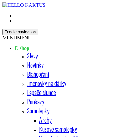
Skip
Open
to
Sidebar
content
HELLO KAKTUS
Toggle navigation
MENU
MENU
E-shop
Slevy
Novinky
Blahopřání
Jmenovky na dárky
Lapače slunce
Poukazy
Samolepky
Archy
Kusové samolepky