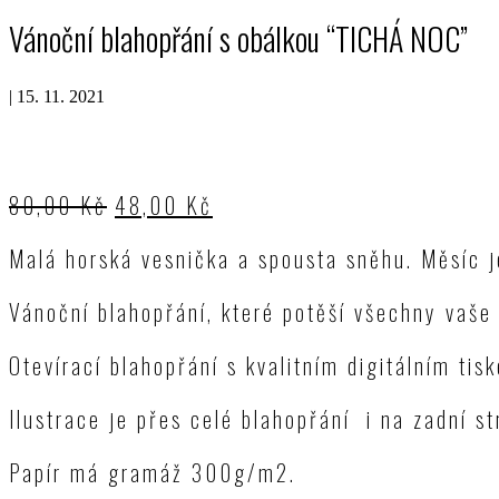
Vánoční blahopřání s obálkou “TICHÁ NOC”
|
15. 11. 2021
80,00
Kč
48,00
Kč
Malá horská vesnička a spousta sněhu. Měsíc je
Vánoční blahopřání, které potěší všechny vaše 
Otevírací blahopřání s kvalitním digitálním tisk
Ilustrace je přes celé blahopřání i na zadní st
Papír má gramáž 300g/m2.