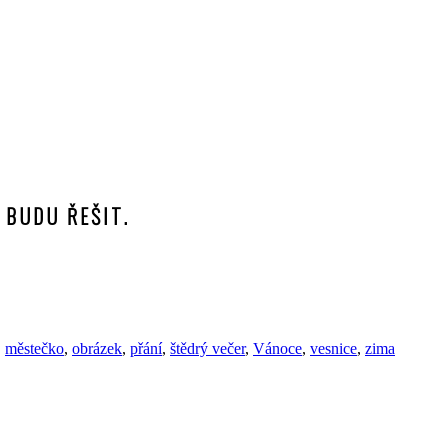
 BUDU ŘEŠIT.
,
městečko
,
obrázek
,
přání
,
štědrý večer
,
Vánoce
,
vesnice
,
zima