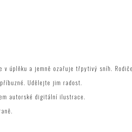
 v úplňku a jemně ozařuje třpytivý sníh. Rodiče
příbuzné. Udělejte jim radost.
em autorské digitální ilustrace.
raně.