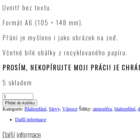
Uvnitř bez textu.
Formát A6 (105 × 148 mm).
Přání je myšleno i jako obrázek na zeď.
Včetně bílé obálky z recyklovaného papíru.
PROSÍM, NEKOPÍRUJTE MOJI PRÁCI! JE CHR
5 skladem
Vánoční
blahopřání
Přidat do košíku
s
Kategorie:
Blahopřání
,
Slevy
,
Vánoce
Štítky:
atmosféra
,
blahopřání
,
d
obálkou
"TICHÁ
Další informace
NOC"
množství
Další informace