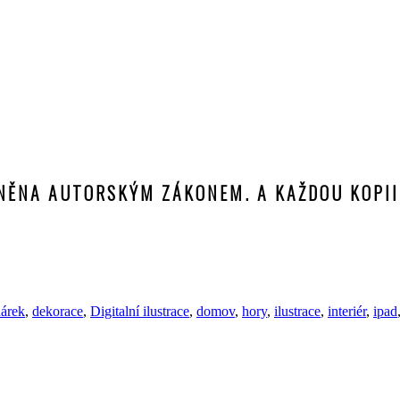
ÁNĚNA AUTORSKÝM ZÁKONEM. A KAŽDOU KOPII
árek
,
dekorace
,
Digitalní ilustrace
,
domov
,
hory
,
ilustrace
,
interiér
,
ipad