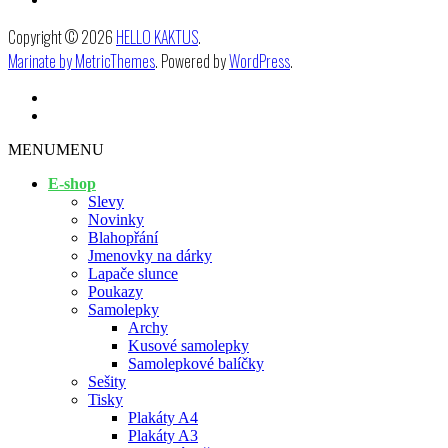
Copyright © 2026
HELLO KAKTUS
.
Marinate by MetricThemes
. Powered by
WordPress
.
MENU
MENU
E-shop
Slevy
Novinky
Blahopřání
Jmenovky na dárky
Lapače slunce
Poukazy
Samolepky
Archy
Kusové samolepky
Samolepkové balíčky
Sešity
Tisky
Plakáty A4
Plakáty A3