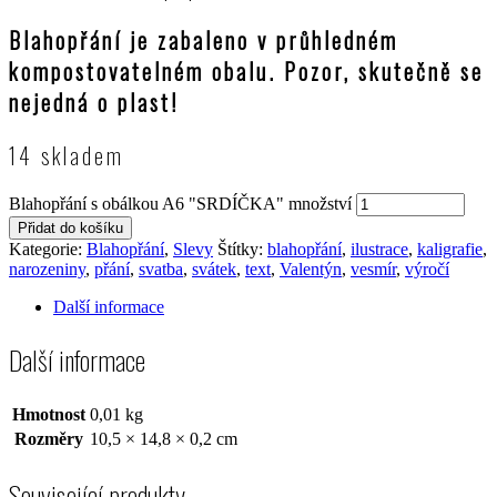
Blahopřání je zabaleno v průhledném
kompostovatelném obalu. Pozor, skutečně se
nejedná o plast!
14 skladem
Blahopřání s obálkou A6 "SRDÍČKA" množství
Přidat do košíku
Kategorie:
Blahopřání
,
Slevy
Štítky:
blahopřání
,
ilustrace
,
kaligrafie
,
narozeniny
,
přání
,
svatba
,
svátek
,
text
,
Valentýn
,
vesmír
,
výročí
Další informace
Další informace
Hmotnost
0,01 kg
Rozměry
10,5 × 14,8 × 0,2 cm
Související produkty