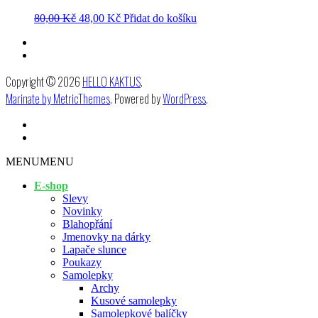
80,00
Kč
48,00
Kč
Přidat do košíku
Copyright © 2026
HELLO KAKTUS
.
Marinate by MetricThemes
. Powered by
WordPress
.
MENU
MENU
E-shop
Slevy
Novinky
Blahopřání
Jmenovky na dárky
Lapače slunce
Poukazy
Samolepky
Archy
Kusové samolepky
Samolepkové balíčky