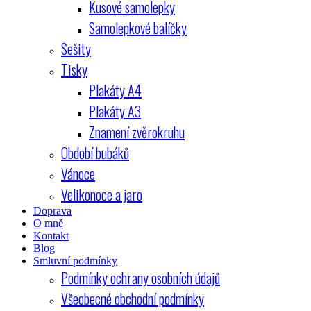
Kusové samolepky
Samolepkové balíčky
Sešity
Tisky
Plakáty A4
Plakáty A3
Znamení zvěrokruhu
Období bubáků
Vánoce
Velikonoce a jaro
Doprava
O mně
Kontakt
Blog
Smluvní podmínky
Podmínky ochrany osobních údajů
Všeobecné obchodní podmínky