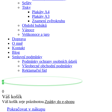
Sešity
Tisky
Plakáty A4
Plakáty A3
Znamení zvěrokruhu
Období bubáků
Vánoce
Velikonoce a jaro
Doprava
O mně
Kontakt
Blog
Smluvní podmínky
Podmínky ochrany osobních údajů
Všeobecné obchodní podmínky
Reklamační řád
0
0
Váš košík
Váš košík zeje prázdnotou.
Zpátky do e-shopu
Pokračovat v nákupu