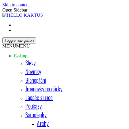
Skip to content
Open Sidebar
HELLO KAKTUS
Toggle navigation
MENU
MENU
E-shop
Slevy
Novinky
Blahopřání
Jmenovky na dárky
Lapače slunce
Poukazy
Samolepky
Archy