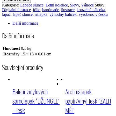
Přidat do košíku
3
Kategorie:
Lapače slunce
,
Letní kolekce
,
Slevy
,
Vánoce
Štítky:
ks
Digitalní ilustrace
,
fólie
,
handmade
,
ilustrace
,
kouzelná nálepka
,
LAPAČŮ
lapač
,
lapač slunce
,
nálepka
,
výhodný balíček
,
vyrobeno v česku
dle
vlastního
Další informace
výběru
množství
Další informace
Hmotnost
0,1 kg
Rozměry
15 × 15 × 0,01 cm
Související produkty
Balení vinylových
Arch nálepek
samolepek “DŽUNGLE”
papír/vinyl lesk “ZALIJ
– lesk
MĚ!”