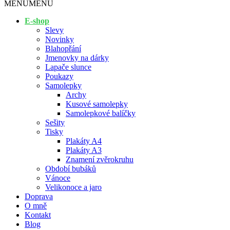
MENU
MENU
E-shop
Slevy
Novinky
Blahopřání
Jmenovky na dárky
Lapače slunce
Poukazy
Samolepky
Archy
Kusové samolepky
Samolepkové balíčky
Sešity
Tisky
Plakáty A4
Plakáty A3
Znamení zvěrokruhu
Období bubáků
Vánoce
Velikonoce a jaro
Doprava
O mně
Kontakt
Blog