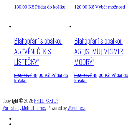
180,00
Kč
Přidat do košíku
120,00
Kč
Výběr možností
Blahopřání s obálkou
Blahopřání s obálkou
A6 “VĚNEČEK S
A6 “JSI MŮJ VESMÍR
LÍSTEČKY”
MODRÝ”
80,00
Kč
48,00
Kč
Přidat do
80,00
Kč
48,00
Kč
Přidat do
košíku
košíku
Copyright © 2026
HELLO KAKTUS
.
Marinate by MetricThemes
. Powered by
WordPress
.