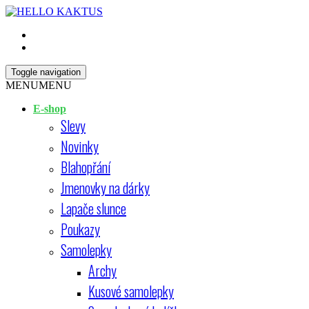
Skip
Open
to
Sidebar
content
HELLO KAKTUS
Toggle navigation
MENU
MENU
E-shop
Slevy
Novinky
Blahopřání
Jmenovky na dárky
Lapače slunce
Poukazy
Samolepky
Archy
Kusové samolepky