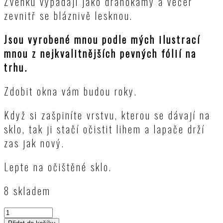
Zvenku vypadají jako drahokamy a večer
zevnitř se bláznivě lesknou.
Jsou vyrobené mnou podle mých ilustrací
mnou z nejkvalitnějších pevných fólií na
trhu.
Zdobit okna vám budou roky.
Když si zašpiníte vrstvu, kterou se dávají na
sklo, tak ji stačí očistit lihem a lapače drží
zas jak nový.
Lepte na očištěné sklo.
8 skladem
VÝHODNÝ
balíček