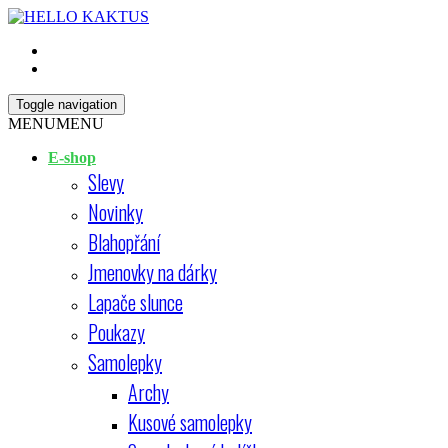
Skip
Open
to
Sidebar
content
HELLO KAKTUS
Toggle navigation
MENU
MENU
E-shop
Slevy
Novinky
Blahopřání
Jmenovky na dárky
Lapače slunce
Poukazy
Samolepky
Archy
Kusové samolepky