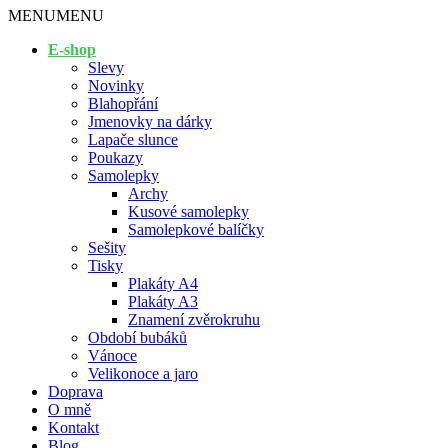
MENU
MENU
E-shop
Slevy
Novinky
Blahopřání
Jmenovky na dárky
Lapače slunce
Poukazy
Samolepky
Archy
Kusové samolepky
Samolepkové balíčky
Sešity
Tisky
Plakáty A4
Plakáty A3
Znamení zvěrokruhu
Období bubáků
Vánoce
Velikonoce a jaro
Doprava
O mně
Kontakt
Blog