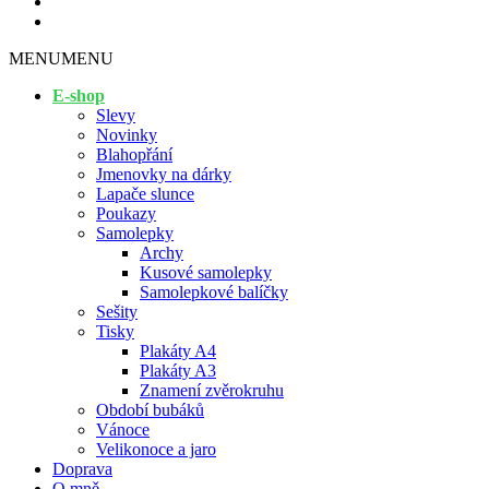
MENU
MENU
E-shop
Slevy
Novinky
Blahopřání
Jmenovky na dárky
Lapače slunce
Poukazy
Samolepky
Archy
Kusové samolepky
Samolepkové balíčky
Sešity
Tisky
Plakáty A4
Plakáty A3
Znamení zvěrokruhu
Období bubáků
Vánoce
Velikonoce a jaro
Doprava
O mně