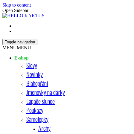
Skip to content
Open Sidebar
HELLO KAKTUS
Toggle navigation
MENU
MENU
E-shop
Slevy
Novinky
Blahopřání
Jmenovky na dárky
Lapače slunce
Poukazy
Samolepky
Archy