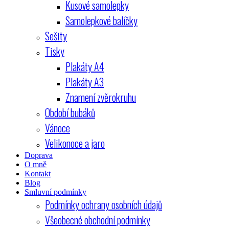
Kusové samolepky
Samolepkové balíčky
Sešity
Tisky
Plakáty A4
Plakáty A3
Znamení zvěrokruhu
Období bubáků
Vánoce
Velikonoce a jaro
Doprava
O mně
Kontakt
Blog
Smluvní podmínky
Podmínky ochrany osobních údajů
Všeobecné obchodní podmínky