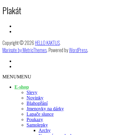
Plakát
Copyright © 2026
HELLO KAKTUS
.
Marinate by MetricThemes
. Powered by
WordPress
.
MENU
MENU
E-shop
Slevy
Novinky
Blahopřání
Jmenovky na dárky
Lapače slunce
Poukazy
Samolepky
Archy