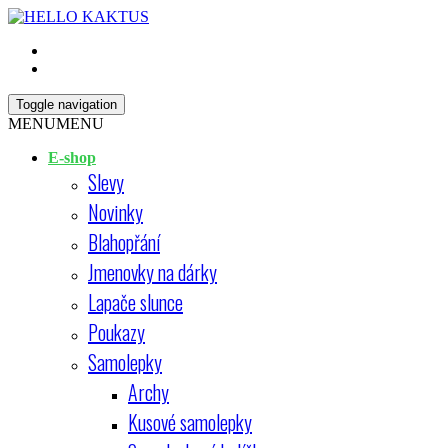
Skip
Open
to
Sidebar
content
HELLO KAKTUS
Toggle navigation
MENU
MENU
E-shop
Slevy
Novinky
Blahopřání
Jmenovky na dárky
Lapače slunce
Poukazy
Samolepky
Archy
Kusové samolepky