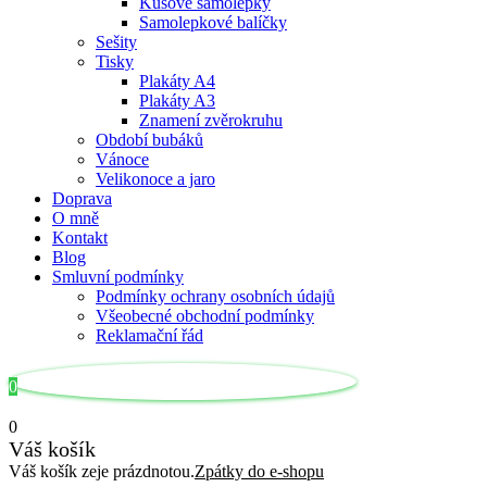
Kusové samolepky
Samolepkové balíčky
Sešity
Tisky
Plakáty A4
Plakáty A3
Znamení zvěrokruhu
Období bubáků
Vánoce
Velikonoce a jaro
Doprava
O mně
Kontakt
Blog
Smluvní podmínky
Podmínky ochrany osobních údajů
Všeobecné obchodní podmínky
Reklamační řád
0
0
Váš košík
Váš košík zeje prázdnotou.
Zpátky do e-shopu