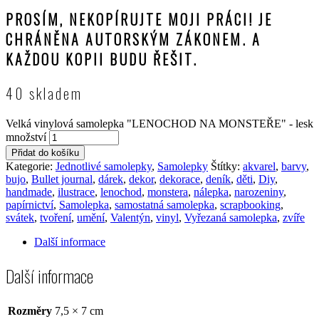
PROSÍM, NEKOPÍRUJTE MOJI PRÁCI! JE
CHRÁNĚNA AUTORSKÝM ZÁKONEM. A
KAŽDOU KOPII BUDU ŘEŠIT.
40 skladem
Velká vinylová samolepka "LENOCHOD NA MONSTEŘE" - lesk
množství
Přidat do košíku
Kategorie:
Jednotlivé samolepky
,
Samolepky
Štítky:
akvarel
,
barvy
,
bujo
,
Bullet journal
,
dárek
,
dekor
,
dekorace
,
deník
,
děti
,
Diy
,
handmade
,
ilustrace
,
lenochod
,
monstera
,
nálepka
,
narozeniny
,
papírnictví
,
Samolepka
,
samostatná samolepka
,
scrapbooking
,
svátek
,
tvoření
,
umění
,
Valentýn
,
vinyl
,
Vyřezaná samolepka
,
zvíře
Další informace
Další informace
Rozměry
7,5 × 7 cm