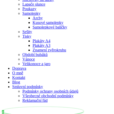
Lapače slunce
Poukazy
Samolepky
Archy
Kusové samolepky
Samolepkové balíčky
Sešity
Tisky
Plakáty A4
Plakáty A3
Znamení zvěrokruhu
Období bubáků
Vánoce
Velikonoce a jaro
Doprava
O mně
Kontakt
Blog
Smluvní podmínky
Podmínky ochrany osobních údajů
Všeobecné obchodní podmínky
Reklamační řád
0