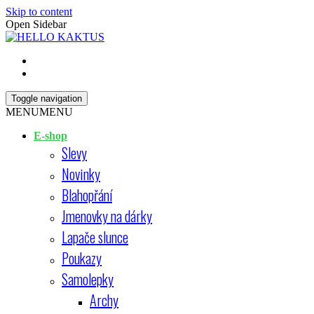
Skip to content
Open Sidebar
HELLO KAKTUS
Toggle navigation
MENU
MENU
E-shop
Slevy
Novinky
Blahopřání
Jmenovky na dárky
Lapače slunce
Poukazy
Samolepky
Archy