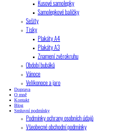
Kusové samolepky
Samolepkové balíčky
Sešity
Tisky
Plakáty A4
Plakáty A3
Znamení zvěrokruhu
Období bubáků
Vánoce
Velikonoce a jaro
Doprava
O mně
Kontakt
Blog
Smluvní podmínky
Podmínky ochrany osobních údajů
Všeobecné obchodní podmínky