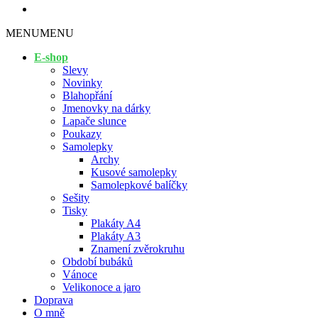
MENU
MENU
E-shop
Slevy
Novinky
Blahopřání
Jmenovky na dárky
Lapače slunce
Poukazy
Samolepky
Archy
Kusové samolepky
Samolepkové balíčky
Sešity
Tisky
Plakáty A4
Plakáty A3
Znamení zvěrokruhu
Období bubáků
Vánoce
Velikonoce a jaro
Doprava
O mně