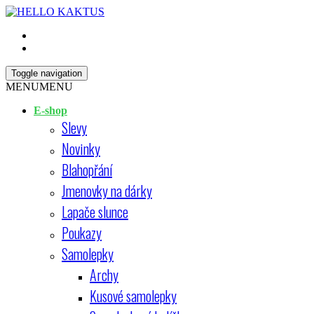
Skip
Open
to
Sidebar
content
HELLO KAKTUS
Toggle navigation
MENU
MENU
E-shop
Slevy
Novinky
Blahopřání
Jmenovky na dárky
Lapače slunce
Poukazy
Samolepky
Archy
Kusové samolepky