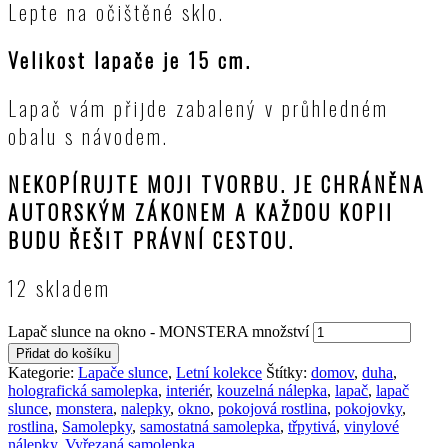
Lepte na očištěné sklo.
Velikost lapače je 15 cm.
Lapač vám přijde zabalený v průhledném
obalu s návodem.
NEKOPÍRUJTE MOJI TVORBU. JE CHRÁNĚNA
AUTORSKÝM ZÁKONEM A KAŽDOU KOPII
BUDU ŘEŠIT PRÁVNÍ CESTOU.
12 skladem
Lapač slunce na okno - MONSTERA množství
Přidat do košíku
Kategorie:
Lapače slunce
,
Letní kolekce
Štítky:
domov
,
duha
,
holografická samolepka
,
interiér
,
kouzelná nálepka
,
lapač
,
lapač
slunce
,
monstera
,
nalepky
,
okno
,
pokojová rostlina
,
pokojovky
,
rostlina
,
Samolepky
,
samostatná samolepka
,
třpytivá
,
vinylové
nálepky
,
Vyřezaná samolepka