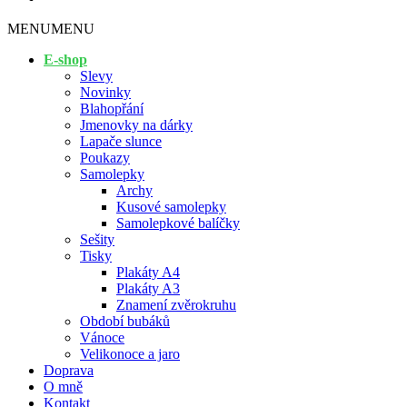
MENU
MENU
E-shop
Slevy
Novinky
Blahopřání
Jmenovky na dárky
Lapače slunce
Poukazy
Samolepky
Archy
Kusové samolepky
Samolepkové balíčky
Sešity
Tisky
Plakáty A4
Plakáty A3
Znamení zvěrokruhu
Období bubáků
Vánoce
Velikonoce a jaro
Doprava
O mně
Kontakt