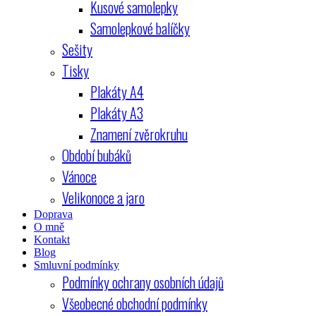
Kusové samolepky
Samolepkové balíčky
Sešity
Tisky
Plakáty A4
Plakáty A3
Znamení zvěrokruhu
Období bubáků
Vánoce
Velikonoce a jaro
Doprava
O mně
Kontakt
Blog
Smluvní podmínky
Podmínky ochrany osobních údajů
Všeobecné obchodní podmínky