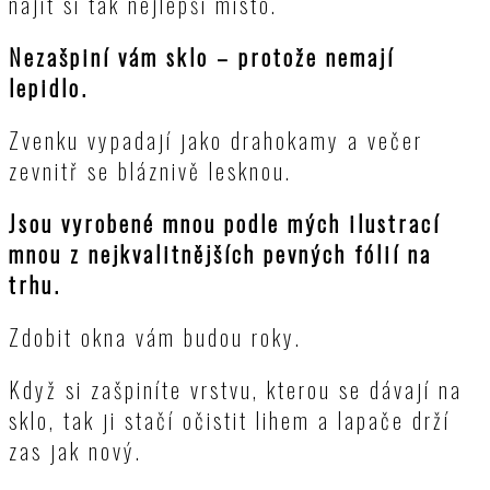
najít si tak nejlepší místo.
Nezašpiní vám sklo – protože nemají
lepidlo.
Zvenku vypadají jako drahokamy a večer
zevnitř se bláznivě lesknou.
Jsou vyrobené mnou podle mých ilustrací
mnou z nejkvalitnějších pevných fólií na
trhu.
Zdobit okna vám budou roky.
Když si zašpiníte vrstvu, kterou se dávají na
sklo, tak ji stačí očistit lihem a lapače drží
zas jak nový.