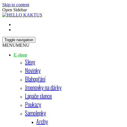
Skip to content
Open Sidebar
HELLO KAKTUS
Toggle navigation
MENU
MENU
E-shop
Slevy
Novinky
Blahopřání
Jmenovky na dárky
Lapače slunce
Poukazy
Samolepky
Archy